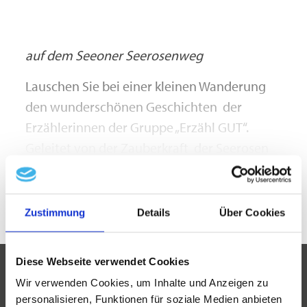
auf dem Seeoner Seerosenweg
Lauschen Sie bei einer kleinen Wanderung
den wunderschönen Geschichten der
Erzählerinnen der Gruppe „Erzähl GUT“.
Geleitet von der Zauberkraft der Seerosen
begeben Sie sich auf eine wundervolle Reise:
mehr lesen
Erfahren Sie von Geschichten uralter Zeiten,
geheimnisvollen Frauen, Fürsten und Zaren,
Zustimmung
Details
Über Cookies
sowie den damaligen Heilbädern und dem
guten Geist des Weins entlang des
Diese Webseite verwendet Cookies
Seerosenwegs.
Wir verwenden Cookies, um Inhalte und Anzeigen zu
Veranstaltungsort
personalisieren, Funktionen für soziale Medien anbieten