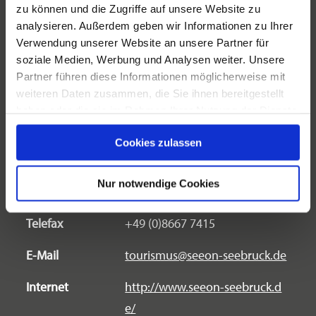
Termine 2026:
Adresse
Eingang Klosterladen Seeon
zu können und die Zugriffe auf unsere Website zu
analysieren. Außerdem geben wir Informationen zu Ihrer
Klosterweg 15
Montags, am 22.06., 27.07., 24.08. und
Verwendung unserer Website an unsere Partner für
83358 Seeon
21.09.2026
soziale Medien, Werbung und Analysen weiter. Unsere
Partner führen diese Informationen möglicherweise mit
Veranstalter
Uhrzeit:
weiteren Daten zusammen, die Sie ihnen bereitgestellt
haben oder die sie im Rahmen Ihrer Nutzung der Dienste
Adresse
Tourist-Information Seebruck
15:00 Uhr
gesammelt haben.
Römerstraße 10
Cookies zulassen
Dauer:
83358 Seebruck
ca. 2 h
Nur notwendige Cookies
Telefon
+49 8667 7139
Kosten:
Telefax
+49 (0)8667 7415
- Erwachsene mit Gästekarte: 7 €
E-Mail
tourismus@seeon-seebruck.de
- Erwachsene ohne Gästekarte: 9 €
Internet
http://www.seeon-seebruck.d
e/
- Kinder von 8 – 14 Jahren mit Gästekarte: 3 €