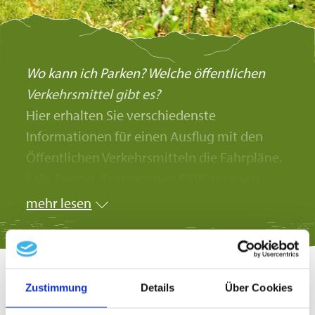
Wo kann ich Parken? Welche öffentlichen
Verkehrsmittel gibt es?
Hier erhalten Sie verschiedenste
Informationen für einen Ausflug mit den
Öffentlichen Verkehrsmitteln die Fahrpläne.
Falls Sie mit dem eigenen PKW anreisen
finden Sie hier auch alles zum Thema Parken.
mehr lesen
Zustimmung
Details
Über Cookies