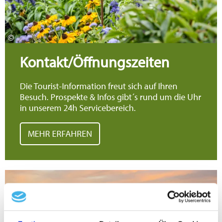
1 Tag 17 €
Tageskarten online
kaufen
↗
1 Woche 50 €
©
2 Wochen 70 €
Kontakt/Öffnungszeiten
1 Monat 95 €
Saison 200 € (vom 01. Mai - 31. Oktober)
Die Tourist-Information freut sich auf Ihren
zuzüglich 4,- € Ausstellungsgebühr
Besuch. Prospekte & Infos gibt´s rund um die Uhr
- 50 % Ermäßigung für Schwerbeschädigte
in unserem 24h Servicebereich.
ab 60% und Jugendliche unter 18 Jahren
MEHR ERFAHREN
- Ermäßigung auf Saisonkarten für
Mitglieder von örtlichen Fischereivereinen
Meh
Angeln an Alz und