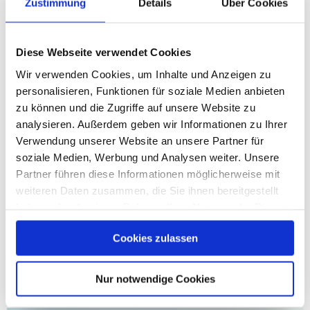
im Luginger See:
Zustimmung
Details
Über Cookies
Bitte erkundigen Sie sich zuvor telefonisch
Diese Webseite verwendet Cookies
bei den genannten Ausgabestellen wegen
Wir verwenden Cookies, um Inhalte und Anzeigen zu
den Bereichen und Öffnungszeiten. Alle
personalisieren, Funktionen für soziale Medien anbieten
Angaben sind ohne Gewähr.
zu können und die Zugriffe auf unsere Website zu
©
analysieren. Außerdem geben wir Informationen zu Ihrer
Alzbrücke Seebruck bis Flusskilometer 1,78
Verwendung unserer Website an unsere Partner für
Wetter & Webcam
Pächter: Fischerverein Unterhochstätt
soziale Medien, Werbung und Analysen weiter. Unsere
Fischereierlaubnisscheine: www.fvu-
Partner führen diese Informationen möglicherweise mit
Wie wird das Wetter am Chiemsee? Hier finden
weiteren Daten zusammen, die Sie ihnen bereitgestellt
chiemsee.de/gewaesser/ausgabestellen
Sie eine Wettervorhersage, Infos unserer
haben oder die sie im Rahmen Ihrer Nutzung der Dienste
Wetterstation und Webcambilder.
Untere & Obere Alz
gesammelt haben.
Cookies zulassen
Bereich Obere Alz:
ca. 1,8 km ab der
MEHR ERFAHREN
Alzbrücke Seebruck bis nach den Bifuß-
Nur notwendige Cookies
Inseln
Bereich Untere Alz:
zwischen den E-Werken