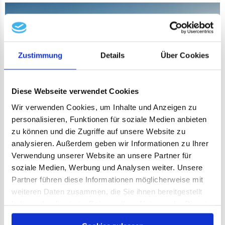
Meh
Zustimmung
Details
Über Cookies
Diese Webseite verwendet Cookies
Wir verwenden Cookies, um Inhalte und Anzeigen zu
personalisieren, Funktionen für soziale Medien anbieten
zu können und die Zugriffe auf unsere Website zu
©
analysieren. Außerdem geben wir Informationen zu Ihrer
Verwendung unserer Website an unsere Partner für
Unsere Orte
soziale Medien, Werbung und Analysen weiter. Unsere
Partner führen diese Informationen möglicherweise mit
weiteren Daten zusammen, die Sie ihnen bereitgestellt
Seeon-Seebruck, die Urlaubsgemeinde am
Chiemsee, besteht aus den drei Ortsteilen Seeon,
haben oder die sie im Rahmen Ihrer Nutzung der Dienste
Seebruck und Truchtlaching.
gesammelt haben.