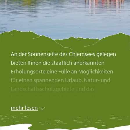
An der Sonnenseite des Chiemsees gelegen
bieten Ihnen die staatlich anerkannten
Erholungsorte eine Fülle an Möglichkeiten
für einen spannenden Urlaub. Natur- und
Landschaftsschutzgebiete und das
Bergpanorama der Chiemgauer Alpen
bilden zusammen mit dem einzigarten
mehr lesen
Ambiente des Kultur- und Bildungszentrum
Kloster Seeon und dem wohl größten