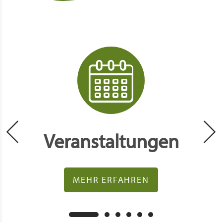
Segelhafen am Chiemsee eine vielseitige
Urlaubsregion. Interessante Themenrad-
und Wanderwege wie zum Beispiel auf den
Spuren der Römer und Kelten sorgen für
eine aktive Abwechslung.
Veranstaltungen
MEHR ERFAHREN