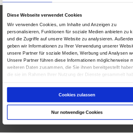
Die meisten Beziehungen scheitern nicht an
Diese Webseite verwendet Cookies
fehlender Liebe.
Veranstaltungsort
Wir verwenden Cookies, um Inhalte und Anzeigen zu
Sie scheitern am Alltag.
personalisieren, Funktionen für soziale Medien anbieten zu 
Adresse
Rauchhaus
und die Zugriffe auf unsere Website zu analysieren. Außerd
Altenmarkter Str. 6
geben wir Informationen zu Ihrer Verwendung unserer Websi
An den kleinen Missverständnissen.
unsere Partner für soziale Medien, Werbung und Analysen we
83370 Seeon
Unsere Partner führen diese Informationen möglicherweise m
An den unausgesprochenen Erwartungen.
weiteren Daten zusammen, die Sie ihnen bereitgestellt habe
Veranstalter
die sie im Rahmen Ihrer Nutzung der Dienste gesammelt ha
Daran, dass man zwar zusammenlebt, sich
Adresse
Antje Hofisi
aber immer weniger wirklich begegnet.
Rupertistr. 18
Cookies zulassen
83451 Piding
Genau deshalb haben wir dieses Partner
Telefon
+49 176 43554735
Nur notwendige Cookies
Retreat ins Leben gerufen.