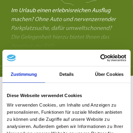
Im Urlaub einen erlebnisreichen Ausflug
machen? Ohne Auto und nervenzerrender
Parkplatzsuche, dafür umweltschonend?
Die Gelegenheit hierzu bietet Ihnen das
Angebot der RVO.
mehr lesen
Zustimmung
Details
Über Cookies
Diese Webseite verwendet Cookies
Wir verwenden Cookies, um Inhalte und Anzeigen zu
personalisieren, Funktionen für soziale Medien anbieten
Unterwegs mit dem RVO Bus
zu können und die Zugriffe auf unsere Website zu
analysieren. Außerdem geben wir Informationen zu Ihrer