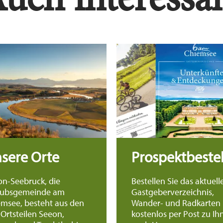
Mehr erfahren
sere Orte
Prospektbeste
on-Seebruck, die
Bestellen Sie das aktuell
aubsgemeinde am
Gastgeberverzeichnis,
emsee, besteht aus den
Wander- und Radkarten
 Ortsteilen Seeon,
kostenlos per Post zu Ih