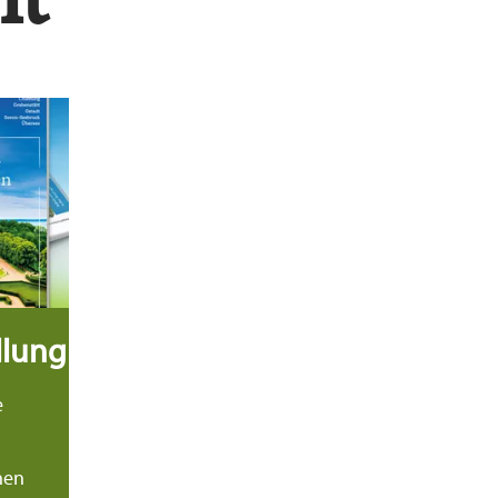
Mehr erfahren
llung
e
nen