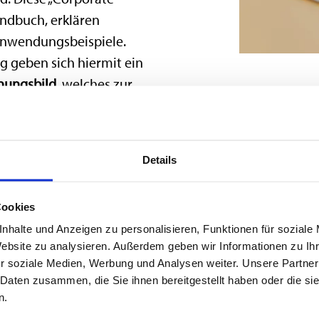
andbuch, erklären
Anwendungsbeispiele.
g geben sich hiermit ein
inungsbild
, welches zur
it und Festigung einer
.
Details
agen zum Logo der
 Pressestelle.
Cookies
nhalte und Anzeigen zu personalisieren, Funktionen für soziale
Website zu analysieren. Außerdem geben wir Informationen zu I
r soziale Medien, Werbung und Analysen weiter. Unsere Partner
 Daten zusammen, die Sie ihnen bereitgestellt haben oder die s
n.