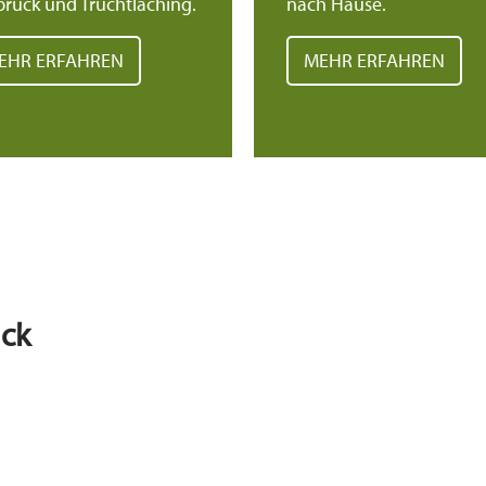
ruck und Truchtlaching.
nach Hause.
EHR ERFAHREN
MEHR ERFAHREN
uck