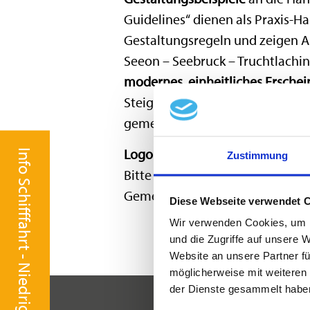
Guidelines“ dienen als Praxis-H
Gestaltungsregeln und zeigen 
Seeon – Seebruck – Truchtlachin
modernes, einheitliches Ersche
Steigerung der Markenbekannthe
gemeinsamen Identität beiträgt
Logopartner werden:
Info Schifffahrt - Niedrigwasser
Zustimmung
Bitte wenden Sie sich bei Anfr
Gemeinde Seeon-Seebruck an die
Diese Webseite verwendet 
Wir verwenden Cookies, um I
und die Zugriffe auf unsere 
Website an unsere Partner fü
möglicherweise mit weiteren
der Dienste gesammelt habe