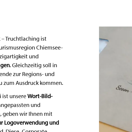
– Truchtlaching ist
Tourismusregion Chiemsee-
nzigartigkeit und
igen
. Gleichzeitig soll in
dende zur Regions- und
u zum Ausdruck kommen.
 ist unsere
Wort-Bild-
 angepassten und
, geben wir Ihnen mit
zur Logoverwendung und
d. Diese „Corporate