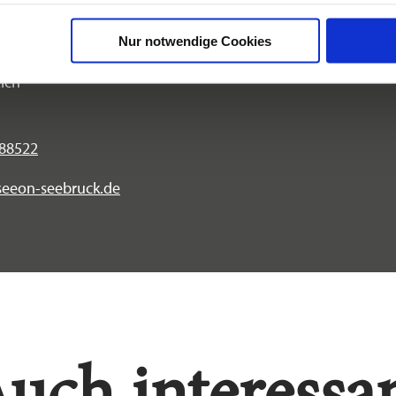
ruck
Nur notwendige Cookies
Eich
888522
@seeon-seebruck.de
uch interessa