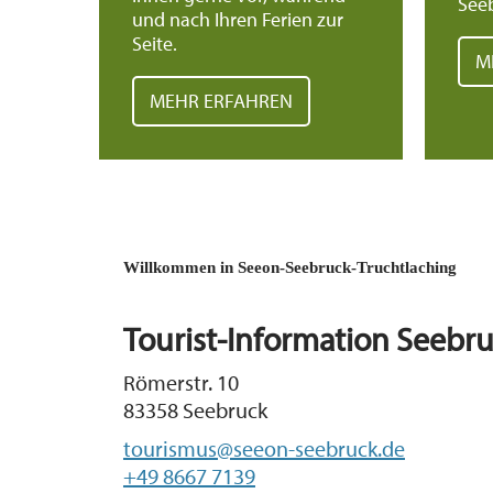
Seeb
und nach Ihren Ferien zur
Seite.
M
MEHR ERFAHREN
Willkommen in Seeon-Seebruck-Truchtlaching
Tourist-Information Seebr
Römerstr. 10
83358 Seebruck
tourismus@seeon-seebruck.de
+49 8667 7139