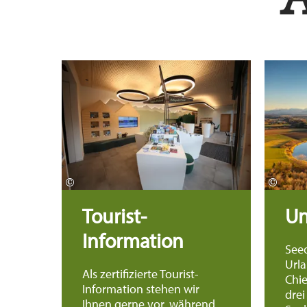
Mehr erfahren
©
©
Tourist-
Un
Information
See
Url
Als zertifizierte Tourist-
Chi
Information stehen wir
drei
Ihnen gerne vor, während