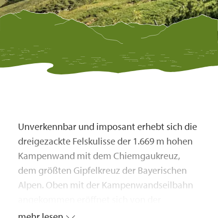
Unverkennbar und imposant erhebt sich die
dreigezackte Felskulisse der 1.669 m hohen
Kampenwand mit dem Chiemgaukreuz,
dem größten Gipfelkreuz der Bayerischen
Alpen. Oben mit der Kampenwandseilbahn
angekommen eröffnet sich von der
Bergstation und der nahe gelegenen
mehr lesen