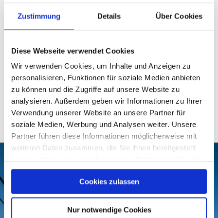
13. August 2026
geöffnet
09:00 - 18:00
Informationen zu aktuellen Preisen und
Zustimmung
Details
Über Cookies
Freitag
Betriebszeiten finden Sie unter
14. August 2026
www.kampenwand.de
geöffnet
09:00 - 18:00
Diese Webseite verwendet Cookies
Wir verwenden Cookies, um Inhalte und Anzeigen zu
Bitte tagesaktuell direkt bei der Bahn
personalisieren, Funktionen für soziale Medien anbieten
informieren:
www.kampenwand.de
zu können und die Zugriffe auf unsere Website zu
analysieren. Außerdem geben wir Informationen zu Ihrer
Verwendung unserer Website an unsere Partner für
soziale Medien, Werbung und Analysen weiter. Unsere
Partner führen diese Informationen möglicherweise mit
weiteren Daten zusammen, die Sie ihnen bereitgestellt
haben oder die sie im Rahmen Ihrer Nutzung der Dienste
gesammelt haben.
Cookies zulassen
Nur notwendige Cookies