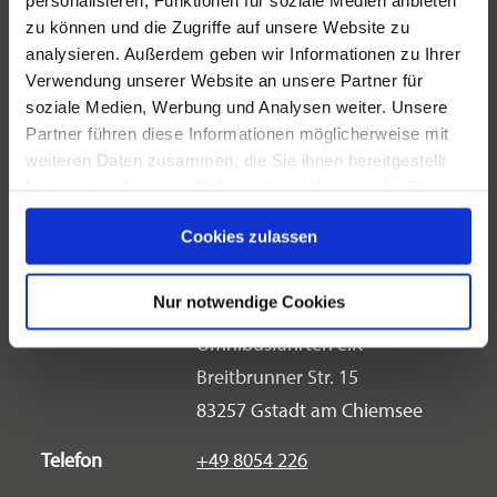
aus aller Welt angeboten werden. Rückfahrt
zu können und die Zugriffe auf unsere Website zu
ca. 19 Uhr. Rechtzeitig anmelden bei
analysieren. Außerdem geben wir Informationen zu Ihrer
Veranstaltungsort
www.heitauer.de
Verwendung unserer Website an unsere Partner für
Adresse
Bei Anmeldung bekannt
soziale Medien, Werbung und Analysen weiter. Unsere
Inklusivleistungen:
Partner führen diese Informationen möglicherweise mit
gegeben
weiteren Daten zusammen, die Sie ihnen bereitgestellt
83358 Seeon-Seebruck
Tagesfahrt im modernen Reisebus
haben oder die sie im Rahmen Ihrer Nutzung der Dienste
gesammelt haben.
Veranstalter
Preis Abfahrt 11:00 Uhr ab Gstadt: 32 €. Eine
Cookies zulassen
Abfahrt ab Seebruck ist nach Rücksprache
Adresse
Karl Heitauer KFZ-
möglich.
Nur notwendige Cookies
Reparaturwerkstätte und
Omnibusfahrten e.K
Breitbrunner Str. 15
Preisinformation
83257 Gstadt am Chiemsee
32,00 €
Telefon
+49 8054 226