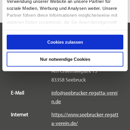
Verwendung unserer Website an unsere Partner für
soziale Medien, Werbung und Analysen weiter. Unsere
Partner führen diese Informationen möglicherweise mit
weiteren Daten zusammen, die Sie ihnen bereitgestellt
haben oder die sie im Rahmen Ihrer Nutzung der Dienste
gesammelt haben.
Veranstaltungsort
Cookies zulassen
Adresse
Clubgelände Seebrucker
Nur notwendige Cookies
Regatta-Verein e. V.
Am Chiemseepark 15
83358 Seebruck
E-Mail
info@seebrucker-regatta-verei
n.de
Internet
https://www.seebrucker-regatt
a-verein.de/