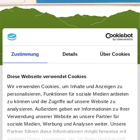
Bürger fahren für Bürger
mehr lesen
Zustimmung
Details
Über Cookies
Diese Webseite verwendet Cookies
Wir verwenden Cookies, um Inhalte und Anzeigen zu
personalisieren, Funktionen für soziale Medien anbieten
Was ist der Bürgerbus?
zu können und die Zugriffe auf unsere Website zu
analysieren. Außerdem geben wir Informationen zu Ihrer
Verwendung unserer Website an unsere Partner für
Der Bürgerbus Chiemsee ist ein einmaliges
soziale Medien, Werbung und Analysen weiter. Unsere
Gemeinschaftsprojekt im südbayerischen
Partner führen diese Informationen möglicherweise mit
Raum. Rund
25 engagierte, ehrenamtliche
weiteren Daten zusammen, die Sie ihnen bereitgestellt