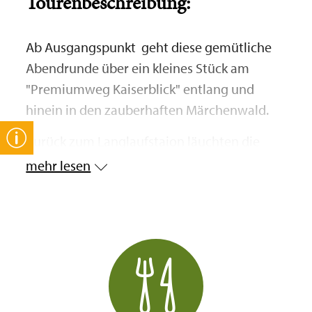
Tourenbeschreibung:
Ab Ausgangspunkt geht diese gemütliche
Abendrunde über ein kleines Stück am
"Premiumweg Kaiserblick" entlang und
hinein in den zauberhaften Märchenwald.
Zurück zum Langlaufstaion läuchten die
Berge, je nach Wetterlage, in den
mehr lesen
verschiedensten Farben.
Das nach Westen hin weit offene Hochtal
von Reit im Winkl, nur in der Ferne begrenzt
vom Kaisergebirge, bietet besonders von
November bis Mai ein unvergleichbares und
einzigartiges Lichtschauspiel 30 Minuten vor