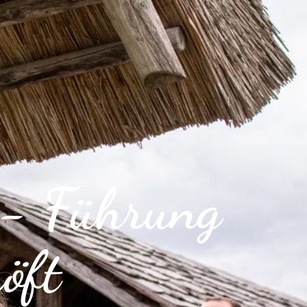
g - Führung
öft