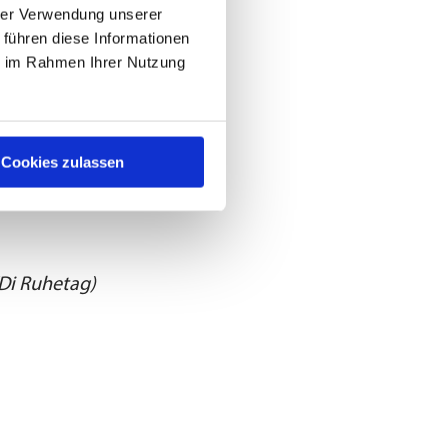
mermuseum
hrer Verwendung unserer
 führen diese Informationen
ie im Rahmen Ihrer Nutzung
en
ltung bei den
as Kind von
Cookies zulassen
Di Ruhetag)