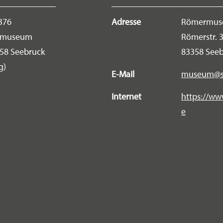
3376
Adresse
Römermus
ermuseum
Römerstr. 
358 Seebruck
83358 See
g)
E-Mail
museum@se
Internet
https://w
e