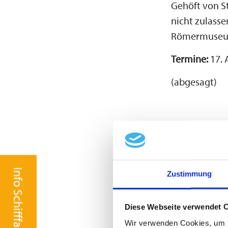
Gehöft von St
nicht zulasse
Römermuseum
Termine:
17. A
(abgesagt)
/ 14. August 
Uhrzeit:
14 U
Dauer:
ca. 1:
Zustimmung
Kosten:
Erwach
Diese Webseite verwendet 
10 bis 18 Jahr
Wir verwenden Cookies, um I