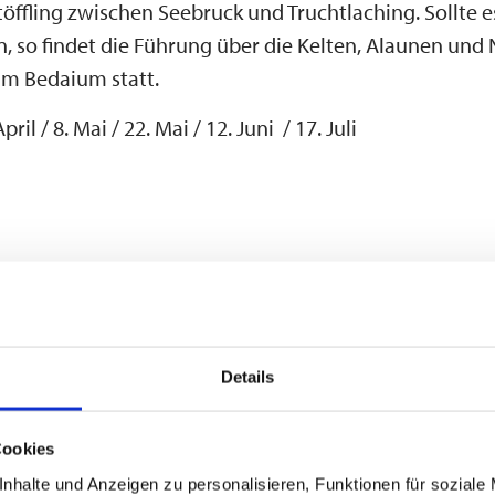
öffling zwischen Seebruck und Truchtlaching. Sollte e
n, so findet die Führung über die Kelten, Alaunen und 
 Bedaium statt.
pril / 8. Mai / 22. Mai / 12. Juni / 17. Juli
/ 18. September / 2. Oktober / 30. Oktober 2026
hr
30 Stunden
Details
sene: 12,00 €; Familienkarte: 16,00 € (2 Erw. + eigen
Cookies
e)
nhalte und Anzeigen zu personalisieren, Funktionen für soziale