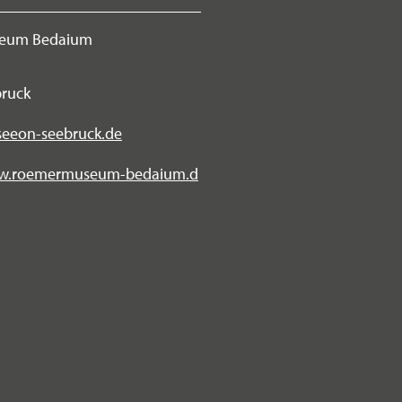
eum Bedaium
3
bruck
eon-seebruck.de
ww.roemermuseum-bedaium.d