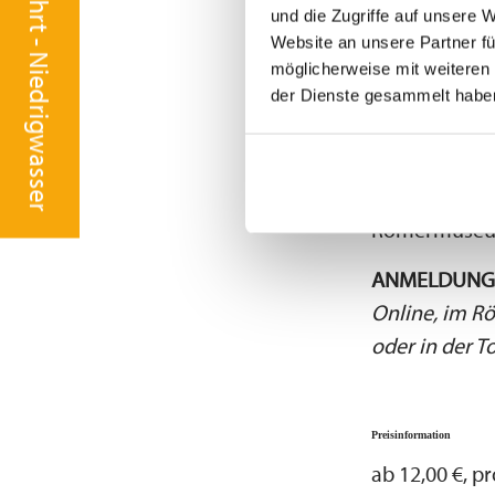
Info Schifffahrt - Niedrigwasser
Treffpunkt
: 
und die Zugriffe auf unsere 
Website an unsere Partner fü
Bedaium, Röm
möglicherweise mit weiteren
Weitere Infos
der Dienste gesammelt habe
geeignet.Die 
Eltern oder d
einem Erwachs
Römermuseum
ANMELDUNG 
Online, im R
oder in der T
Preisinformation
ab 12,00 €, pr