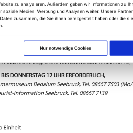
Keltengehöft Stöffling, 83376 Truchtlaching bzw. Rö
Website zu analysieren. Außerdem geben wir Informationen zu I
r soziale Medien, Werbung und Analysen weiter. Unsere Partner
erstr. 3, 83358 Seebruck (bei ungünstiger Witterung)
 Daten zusammen, die Sie ihnen bereitgestellt haben oder die s
:
Für Erwachsene und Familien mit Kindern ab 10 Jahr
n.
Aufsichtspflicht liegt während der gesamten Veransta
er jeweiligen Begleitperson. Es ist erforderlich, dass d
Nur notwendige Cookies
enen begleitet wird. Preis inklusive Eintrittskarte ins
 BEDAIUM. Begrenzte Teilnehmerzahl (Maximal 15)
BIS DONNERSTAG 12 UHR ERFORDERLICH,
ömermuseum Bedaium Seebruck, Tel. 08667 7503 (Mo/
ourist-Information Seebruck, Tel. 08667 7139
o Einheit