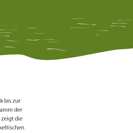
k bis zur
Stamm der
zeigt die
keltischen